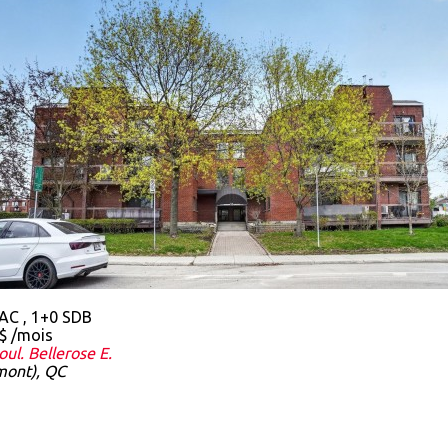
AC , 1+0 SDB
 $ /mois
ul. Bellerose E.
mont), QC