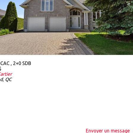
 CAC , 2+0 SDB
$
artier
nd, QC
Envoyer un message