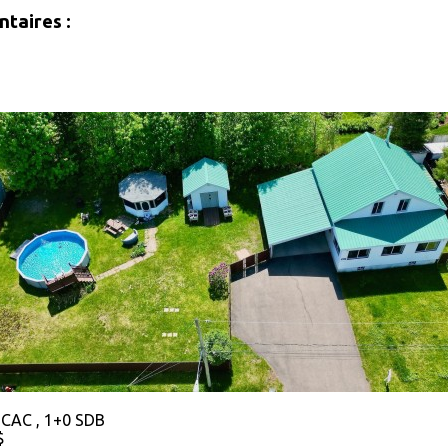
taires :
 CAC , 1+0 SDB
$