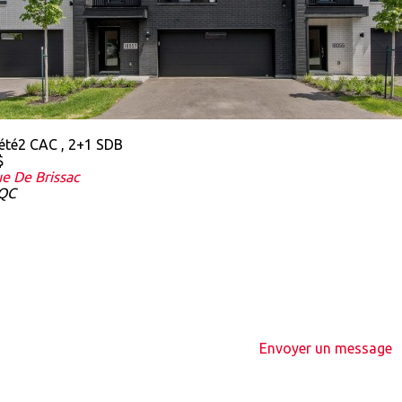
été
2 CAC , 2+1 SDB
$
e De Brissac
 QC
Envoyer un message