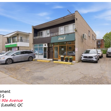
sement
0 $
6 90e Avenue
(Lasalle), QC